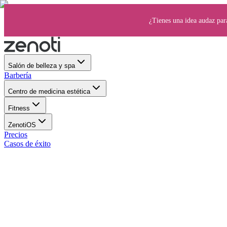
¿Tienes una idea audaz par
Salón de belleza y spa
Barbería
Centro de medicina estética
Fitness
ZenotiOS
Precios
Casos de éxito