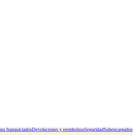
ra franquiciados
Devoluciones y reembolsos
Seguridad
Subencargados