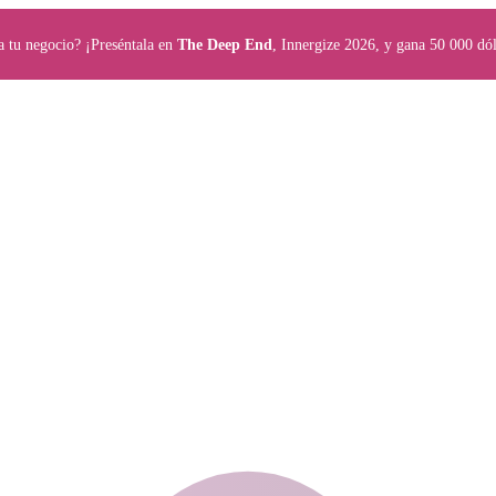
a tu negocio? ¡Preséntala en
The Deep End
, Innergize 2026, y gana 50 000 dól