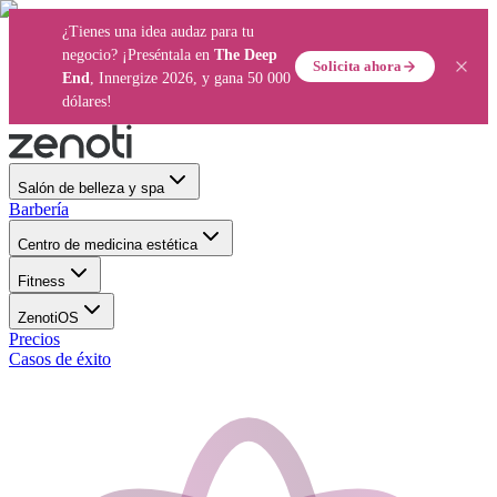
¿Tienes una idea audaz para tu
negocio? ¡Preséntala en
The Deep
Solicita ahora
End
, Innergize 2026, y gana 50 000
dólares!
Salón de belleza y spa
Barbería
Centro de medicina estética
Fitness
ZenotiOS
Precios
Casos de éxito