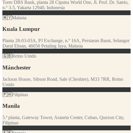
Torre DBS Bank, planta 28 Ciputra World One, Jl. Prof. Dr. Satrio,
n.º 3-5, Yakarta 12940, Indonesia
🇲🇾
Malasia
Kuala Lumpur
Planta 28-03-03A, PJ Exchange, n.º 16A, Persiaran Barat, Selangor
Darul Ehsan, 46050 Petaling Jaya, Malasia
🇬🇧
Reino Unido
Mánchester
Jackson House, Sibson Road, Sale (Cheshire), M33 7RR, Reino
Unido
🇵🇭
Filipinas
Manila
5.ª planta, Gateway Tower, Araneta Center, Cubao, Quezon City,
Filipinas
🇫🇷
Francia