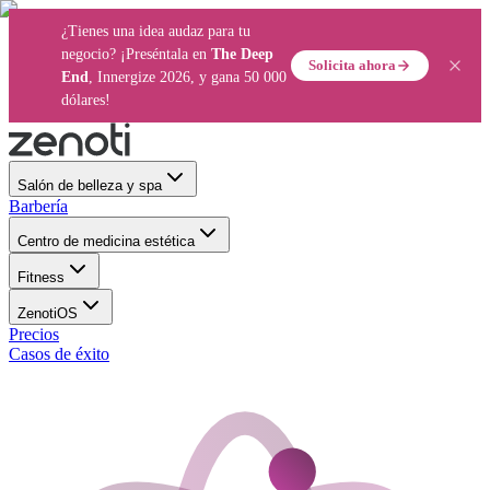
¿Tienes una idea audaz para tu
negocio? ¡Preséntala en
The Deep
Solicita ahora
End
, Innergize 2026, y gana 50 000
dólares!
Salón de belleza y spa
Barbería
Centro de medicina estética
Fitness
ZenotiOS
Precios
Casos de éxito