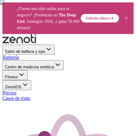
¿Tienes una idea audaz para tu
negocio? ¡Preséntala en
The Deep
Solicita ahora
End
, Innergize 2026, y gana 50 000
dólares!
Salón de belleza y spa
Barbería
Centro de medicina estética
Fitness
ZenotiOS
Precios
Casos de éxito