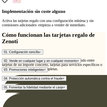
Implementación sin coste alguno
Activa las tarjetas regalo con una configuración mínima y sin
comisiones adicionales: empieza a vender de inmediato.
Cómo funcionan las tarjetas regalo de
Zenoti
01. Configuración sencilla
−
Crea tarjetas regalo que se adapten a tu marca, eligiendo entre
02. Vende en cualquier lugar y en cualquier momento
+
tarjetas de un importe concreto, tarjetas para servicios específicos o
paquetes con experiencias completas.
03. Promociones inteligentes
+
04. Protección automática contra el fraude
+
05. Fomentar la fidelidad mediante el canje
+