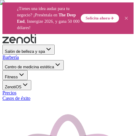
¿Tienes una idea audaz para tu
negocio? ¡Preséntala en
The Deep
Solicita ahora
End
, Innergize 2026, y gana 50 000
dólares!
Salón de belleza y spa
Barbería
Centro de medicina estética
Fitness
ZenotiOS
Precios
Casos de éxito