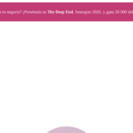
a tu negocio? ¡Preséntala en
The Deep End
, Innergize 2026, y gana 50 000 dól