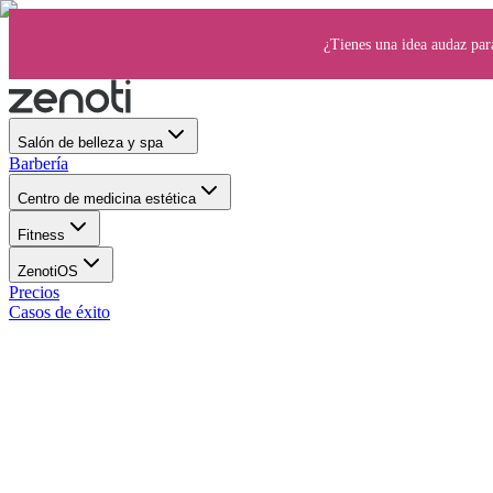
¿Tienes una idea audaz par
Salón de belleza y spa
Barbería
Centro de medicina estética
Fitness
ZenotiOS
Precios
Casos de éxito