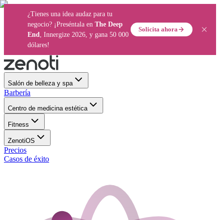
¿Tienes una idea audaz para tu
negocio? ¡Preséntala en
The Deep
Solicita ahora
End
, Innergize 2026, y gana 50 000
dólares!
Salón de belleza y spa
Barbería
Centro de medicina estética
Fitness
ZenotiOS
Precios
Casos de éxito