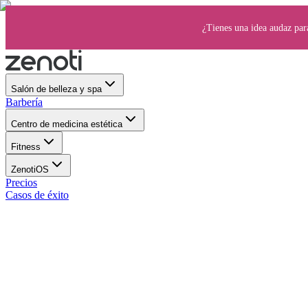
¿Tienes una idea audaz par
Salón de belleza y spa
Barbería
Centro de medicina estética
Fitness
ZenotiOS
Precios
Casos de éxito