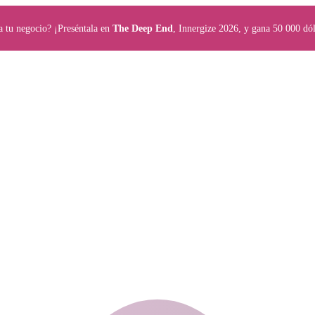
a tu negocio? ¡Preséntala en
The Deep End
, Innergize 2026, y gana 50 000 dól