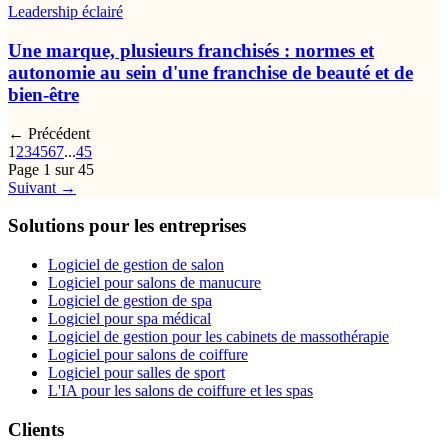
Leadership éclairé
Une marque, plusieurs franchisés : normes et
autonomie au sein d'une franchise de beauté et de
bien-être
← Précédent
1
2
3
4
5
6
7
...
45
Page 1 sur 45
Suivant →
Solutions pour les entreprises
Logiciel de gestion de salon
Logiciel pour salons de manucure
Logiciel de gestion de spa
Logiciel pour spa médical
Logiciel de gestion pour les cabinets de massothérapie
Logiciel pour salons de coiffure
Logiciel pour salles de sport
L'IA pour les salons de coiffure et les spas
Clients