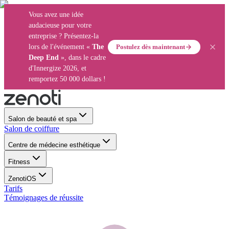
Vous avez une idée
audacieuse pour votre
entreprise ? Présentez-la
Postulez dès maintenant
lors de l'événement «
The
Deep End
», dans le cadre
d'Innergize 2026, et
remportez 50 000 dollars !
Salon de beauté et spa
Salon de coiffure
Centre de médecine esthétique
Fitness
ZenotiOS
Tarifs
Témoignages de réussite