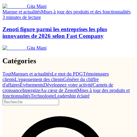
Gita Mani
Marque et actualités
Mises à jour des produits et des fonctionnalités
3 minutes de lecture
Zenoti figure parmi les entreprises les plus
innovantes de 2026 selon Fast Company
Gita Mani
Catégories
Tout
Marques et actualités
Le mot du PDG
Témoignages
clients
L'engouement des clients
Générer du chiffre
d'affaires
Événements
Développez votre activité
Carnets de
croissance
Innergize
Au cœur de Zenoti
Mises à jour des produits et
fonctionnalités
Technologie
Leadership éclairé