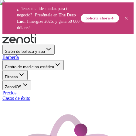
¿Tienes una idea audaz para tu
negocio? ¡Preséntala en
The Deep
Solicita ahora
End
, Innergize 2026, y gana 50 000
dólares!
Salón de belleza y spa
Barbería
Centro de medicina estética
Fitness
ZenotiOS
Precios
Casos de éxito