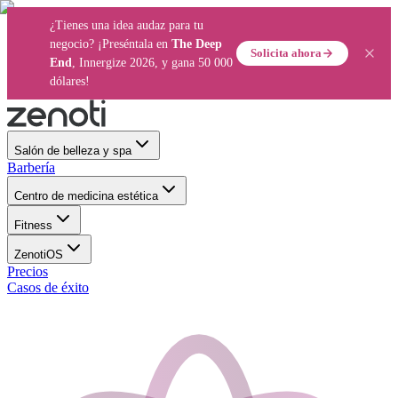
¿Tienes una idea audaz para tu
negocio? ¡Preséntala en
The Deep
Solicita ahora
End
, Innergize 2026, y gana 50 000
dólares!
Salón de belleza y spa
Barbería
Centro de medicina estética
Fitness
ZenotiOS
Precios
Casos de éxito