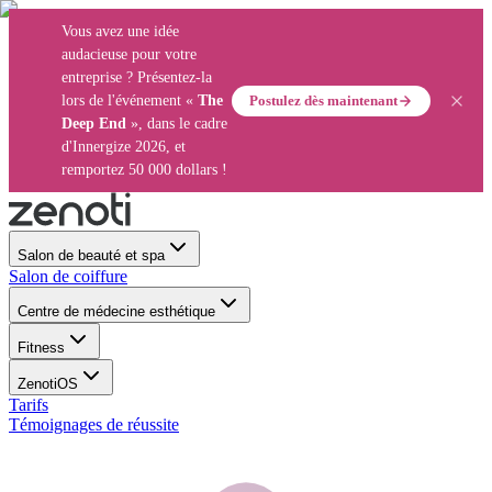
Vous avez une idée
audacieuse pour votre
entreprise ? Présentez-la
Postulez dès maintenant
lors de l'événement «
The
Deep End
», dans le cadre
d'Innergize 2026, et
remportez 50 000 dollars !
Salon de beauté et spa
Salon de coiffure
Centre de médecine esthétique
Fitness
ZenotiOS
Tarifs
Témoignages de réussite