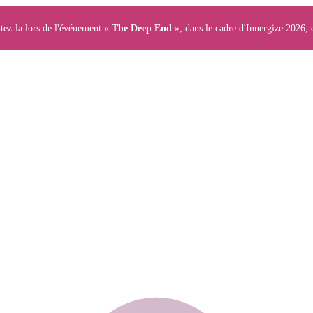
tez-la lors de l'événement «
The Deep End
», dans le cadre d'Innergize 2026, 