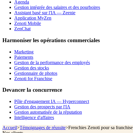
Agenda
Gestion intégrée des salaires et des pourboires
Assistant basé sur l'IA — Zeenie
Application MyZen
Zenoti Mobile
ZenChat
Harmoniser les opérations commerciales
Marketing
Paiements
Gestion de la performance des employés
Gestion des stocks
Gestionnaire de photos
Zenoti for Franchise
Devancer la concurrence
Pôle d'engagement IA — Hyperconnect
Gestion des prospects par l'IA
Gestion automatisée de la réputation
Intelligence d'affaires
Accueil
>
Témoignages de réussite
>
Frenchies Zenoti pour sa franchise
Nos clients