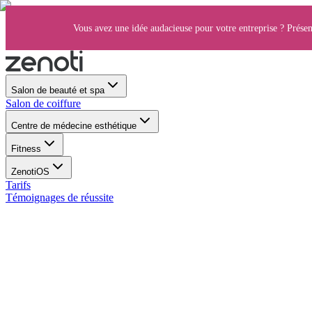
Vous avez une idée audacieuse pour votre entreprise ? Présen
Salon de beauté et spa
Salon de coiffure
Centre de médecine esthétique
Fitness
ZenotiOS
Tarifs
Témoignages de réussite