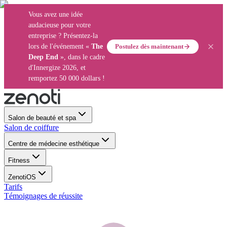
Vous avez une idée
audacieuse pour votre
entreprise ? Présentez-la
Postulez dès maintenant
lors de l'événement «
The
Deep End
», dans le cadre
d'Innergize 2026, et
remportez 50 000 dollars !
Salon de beauté et spa
Salon de coiffure
Centre de médecine esthétique
Fitness
ZenotiOS
Tarifs
Témoignages de réussite