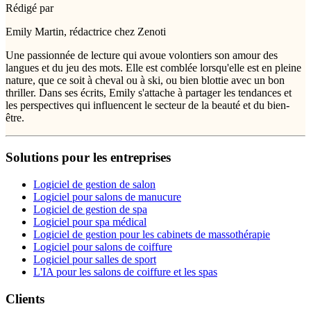
Rédigé par
Emily Martin, rédactrice chez Zenoti
Une passionnée de lecture qui avoue volontiers son amour des
langues et du jeu des mots. Elle est comblée lorsqu'elle est en pleine
nature, que ce soit à cheval ou à ski, ou bien blottie avec un bon
thriller. Dans ses écrits, Emily s'attache à partager les tendances et
les perspectives qui influencent le secteur de la beauté et du bien-
être.
Solutions pour les entreprises
Logiciel de gestion de salon
Logiciel pour salons de manucure
Logiciel de gestion de spa
Logiciel pour spa médical
Logiciel de gestion pour les cabinets de massothérapie
Logiciel pour salons de coiffure
Logiciel pour salles de sport
L'IA pour les salons de coiffure et les spas
Clients