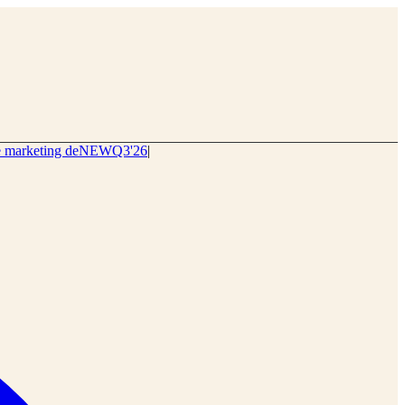
 marketing de
NEWQ3
'26
|