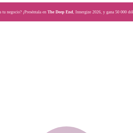
a tu negocio? ¡Preséntala en
The Deep End
, Innergize 2026, y gana 50 000 dól