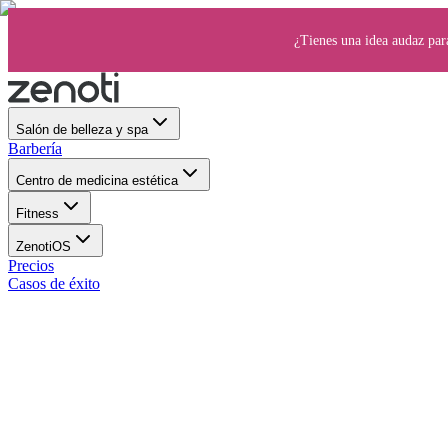
¿Tienes una idea audaz par
Salón de belleza y spa
Barbería
Centro de medicina estética
Fitness
ZenotiOS
Precios
Casos de éxito